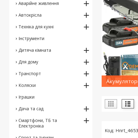
Аварійне живлення
Автокрісла
Техніка для кухні
Інструменти
Дитяча кімната
Для дому
Транспорт
Акумулятор
Коляски
Іграшки
Дача та сад
Смартфони, ТБ та
Електроніка
Hnrt_465
Спорт та туризм