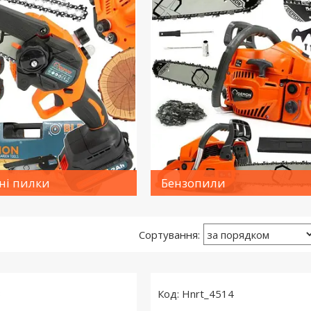
ні пилки
Бензопили
3
Hnrt_4514