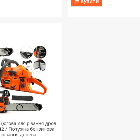
Купити
5
цюгова для різання дров
2 / Потужна бензинова
я різання дерева