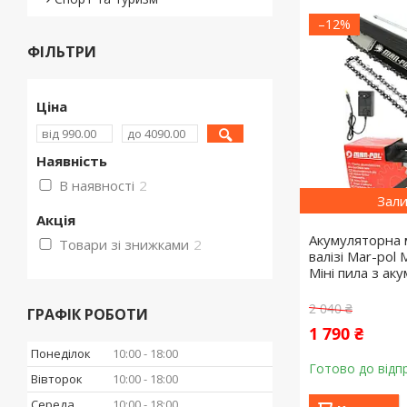
–12%
ФІЛЬТРИ
Ціна
Наявність
В наявності
2
Зали
Акція
Акумуляторна 
Товари зі знижками
2
валізі Mar-pol
Міні пила з ак
2 040 ₴
ГРАФІК РОБОТИ
1 790 ₴
Понеділок
10:00
18:00
Готово до відп
Вівторок
10:00
18:00
Середа
10:00
18:00