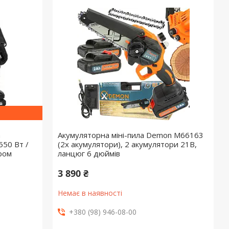
а
Акумуляторна міні-пила Demon M66163
550 Вт /
(2x акумулятори), 2 акумулятори 21В,
ором
ланцюг 6 дюймів
3 890 ₴
Немає в наявності
+380 (98) 946-08-00