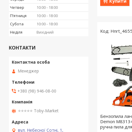
Купити
Четвер
10:00
18:00
Пʼятниця
10:00
18:00
Субота
10:00
18:00
Hnrt_465
Неділя
Вихідний
КОНТАКТИ
Менеджер
+380 (98) 946-08-00
⭐️⭐️⭐️⭐️⭐️ Toby-Market
Бензопила лан
Demon M83134
ручна пила дл
вул. Небесної Сотні, 1,