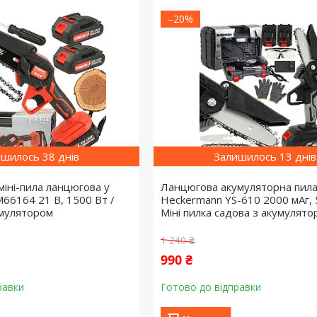
–20%
шилось 38 днів
Залишилось 13 днів
міні-пила ланцюгова у
Ланцюгова акумуляторна пил
 M66164 21 В, 1500 Вт /
Heckermann YS-610 2000 мАг, 
умулятором
Міні пилка садова з акумулят
1 240 ₴
990 ₴
равки
Готово до відправки