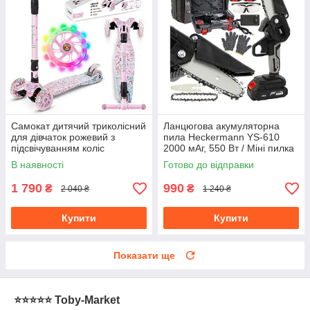
Самокат дитячий триколісний
Ланцюгова акумуляторна
для дівчаток рожевий з
пила Heckermann YS-610
підсвічуванням коліс
2000 мАг, 550 Вт / Міні пилка
складаний Kidwell VENTO
садова з акумулятором
В наявності
Готово до відправки
Unique
1 790
990
₴
₴
2 040 ₴
1 240 ₴
Купити
Купити
Показати ще
⭐️⭐️⭐️⭐️⭐️ Toby-Market