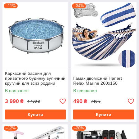
–11%
–34%
Каркасний басейн для
приватного будинку вуличний
Гамак двомісний Hanert
круглий для всієї родини
Relax Marine 260x150
Bestway 56406 Steel Pro MAX
В наявності
В наявності
305x76 см
3 990
490
₴
₴
4 490 ₴
740 ₴
Купити
Купити
–12%
–20%