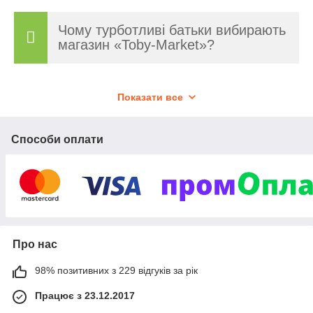
Чому турботливі батьки вибирають
магазин «Toby-Market»?
Показати все
Способи оплати
Гарантуємо можливість повернути або обміняти
товар протягом 14 днів з моменту придбання.
Про нас
Доставляємо замовлення по всій території України,
забезпечуємо гнучкі умови оплати.
98% позитивних з 229 відгуків за рік
Працює з 23.12.2017