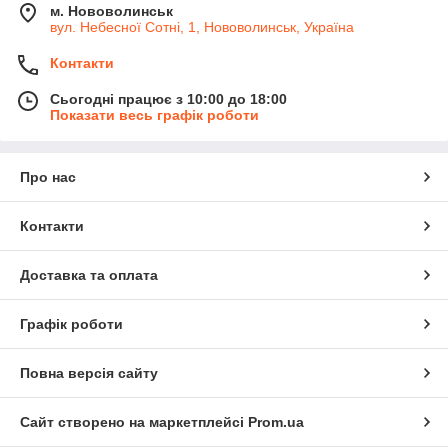
м. Нововолинськ
вул. Небесної Сотні, 1, Нововолинськ, Україна
Контакти
Детально консультуємо по асортименту, допоможе з
вибором товарів для вашої дитини.
Сьогодні працює з 10:00 до 18:00
Показати весь графік роботи
Про нас
Працюємо для вас без вихідних, будемо раді
Контакти
відповісти на всі питання по телефону або по e-mail
Доставка та оплата
Оформити замовлення
Графік роботи
Повна версія сайту
Як зробити покупку?
Сайт створено на маркетплейсі
Prom.ua