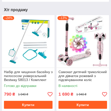
Хіт продажу
–24%
–13%
Набір для чищення басейну з
Самокат дитячий триколісний
пилососом універсальний
для дівчаток рожевий з
Bestway 58013 / Комплект
підсвічуванням коліс
для догляду за басейном
складаний Kidwell Vento
Готово до відправки
В наявності
Unicorn
790
1 690
₴
₴
1 040 ₴
1 940 ₴
Купити
Купити