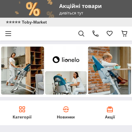
⭐️⭐️⭐️⭐️⭐️ Toby-Market
Категорії
Новинки
Акції