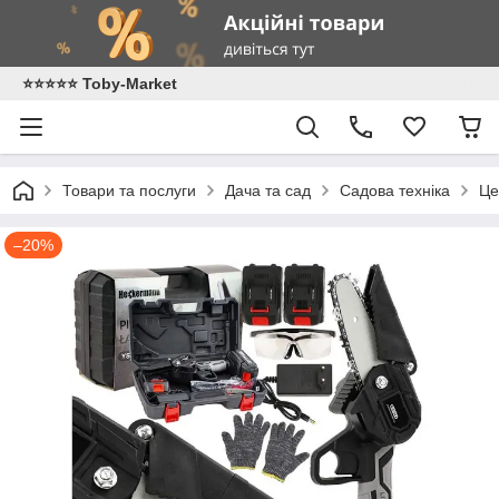
⭐️⭐️⭐️⭐️⭐️ Toby-Market
Товари та послуги
Дача та сад
Садова техніка
Це
–20%