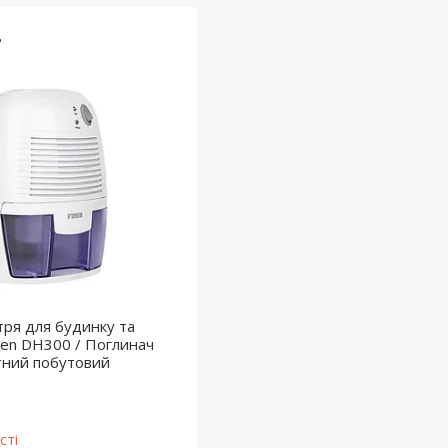
8
тря для будинку та
en DH300 / Поглинач
тний побутовий
сті