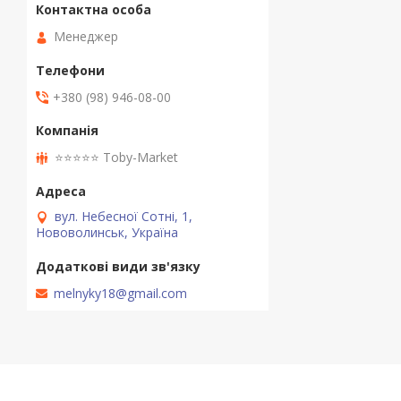
Менеджер
+380 (98) 946-08-00
⭐️⭐️⭐️⭐️⭐️ Toby-Market
вул. Небесної Сотні, 1,
Нововолинськ, Україна
melnyky18@gmail.com