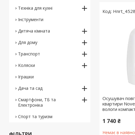
Техніка для кухні
Hnrt_452
Інструменти
Дитяча кімната
Для дому
Транспорт
Коляски
Іграшки
Дача та сад
Осушувач пові
Смартфони, ТБ та
квартири Nove
Електроніка
вологи компак
Спорт та туризм
1 740 ₴
Немає в наявно
ФІЛЬТРИ