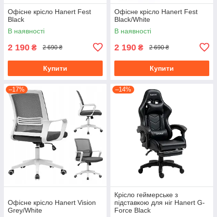
Офісне крісло Hanert Fest
Офісне крісло Hanert Fest
Black
Black/White
В наявності
В наявності
2 190
2 190
₴
₴
2 690 ₴
2 690 ₴
Купити
Купити
–17%
–14%
Крісло геймерське з
Офісне крісло Hanert Vision
підставкою для ніг Hanert G-
Grey/White
Force Black