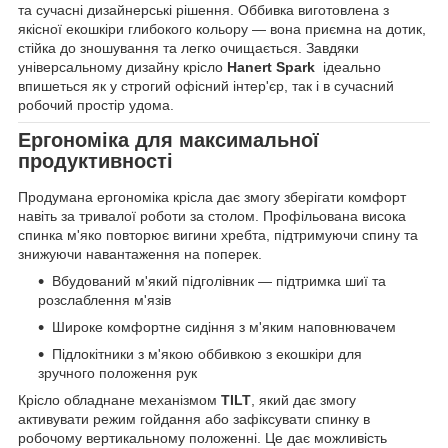
та сучасні дизайнерські рішення. Оббивка виготовлена з
якісної екошкіри глибокого кольору — вона приємна на дотик,
стійка до зношування та легко очищається. Завдяки
універсальному дизайну крісло
Hanert Spark
ідеально
впишеться як у строгий офісний інтер'єр, так і в сучасний
робочий простір удома.
Ергономіка для максимальної
продуктивності
Продумана ергономіка крісла дає змогу зберігати комфорт
навіть за тривалої роботи за столом. Профільована висока
спинка м'яко повторює вигини хребта, підтримуючи спину та
знижуючи навантаження на поперек.
Вбудований м'який підголівник — підтримка шиї та
розслаблення м'язів
Широке комфортне сидіння з м'яким наповнювачем
Підлокітники з м'якою оббивкою з екошкіри для
зручного положення рук
Крісло обладнане механізмом
TILT
, який дає змогу
активувати режим гойдання або зафіксувати спинку в
робочому вертикальному положенні. Це дає можливість