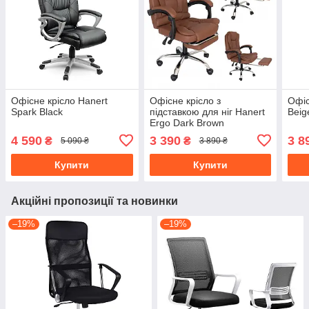
Офісне крісло Hanert
Офісне крісло з
Офіс
Spark Black
підставкою для ніг Hanert
Beig
Ergo Dark Brown
4 590
3 390
3 8
₴
₴
5 090 ₴
3 890 ₴
Купити
Купити
Акційні пропозиції та новинки
–19%
–19%