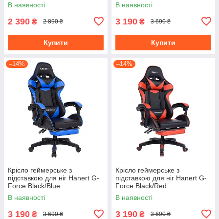
В наявності
В наявності
2 390
3 190
₴
₴
2 890 ₴
3 690 ₴
Купити
Купити
–14%
–14%
Крісло геймерське з
Крісло геймерське з
підставкою для ніг Hanert G-
підставкою для ніг Hanert G-
Force Black/Blue
Force Black/Red
В наявності
В наявності
3 190
3 190
₴
₴
3 690 ₴
3 690 ₴