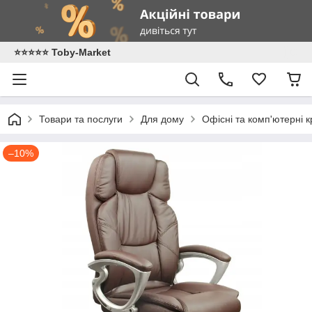
⭐️⭐️⭐️⭐️⭐️ Toby-Market
Товари та послуги
Для дому
Офісні та комп'ютерні к
–10%