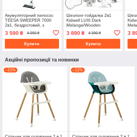
Акумуляторний пилосос
Шезлонг-гойдалка 2в1
Шезл
TEESA SWEEPER 7000
Kidwell LUXI Dark
Kidw
2в1, бездротовий, з
Melange/Wooden
Mela
підсвіткою та 2 режимами
3 590
3 890
3 8
₴
₴
4 090 ₴
4 390 ₴
потужності
Купити
Купити
Акційні пропозиції та новинки
–11%
–11%
Стільчик для годування 2 в 1
Стільчик для годування 2 в 1