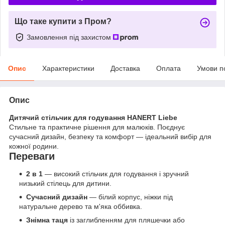
Що таке купити з Пром?
Замовлення під захистом
Опис
Характеристики
Доставка
Оплата
Умови п
Опис
Дитячий стільчик для годування HANERT Liebe
Стильне та практичне рішення для малюків. Поєднує
сучасний дизайн, безпеку та комфорт — ідеальний вибір для
кожної родини.
Переваги
2 в 1
— високий стільчик для годування і зручний
низький стілець для дитини.
Сучасний дизайн
— білий корпус, ніжки під
натуральне дерево та м'яка оббивка.
Знімна таця
із заглибленням для пляшечки або