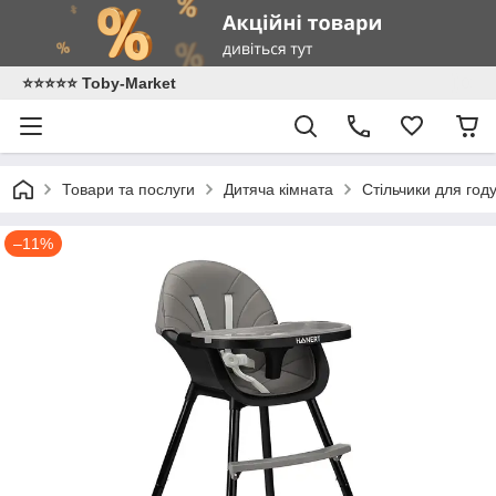
⭐️⭐️⭐️⭐️⭐️ Toby-Market
Товари та послуги
Дитяча кімната
Стільчики для год
–11%