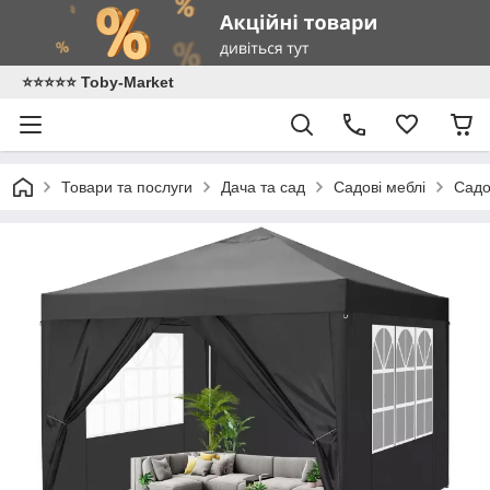
⭐️⭐️⭐️⭐️⭐️ Toby-Market
Товари та послуги
Дача та сад
Садові меблі
Садо