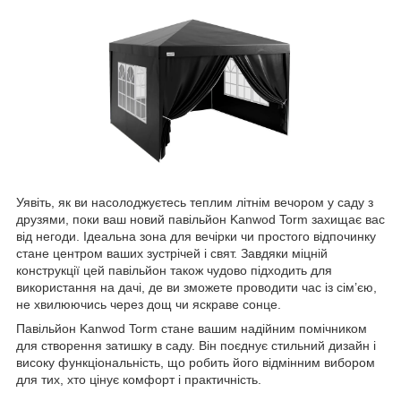
Уявіть, як ви насолоджуєтесь теплим літнім вечором у саду з
друзями, поки ваш новий павільйон Kanwod Torm захищає вас
від негоди. Ідеальна зона для вечірки чи простого відпочинку
стане центром ваших зустрічей і свят. Завдяки міцній
конструкції цей павільйон також чудово підходить для
використання на дачі, де ви зможете проводити час із сім’єю,
не хвилюючись через дощ чи яскраве сонце.
Павільйон Kanwod Torm стане вашим надійним помічником
для створення затишку в саду. Він поєднує стильний дизайн і
високу функціональність, що робить його відмінним вибором
для тих, хто цінує комфорт і практичність.