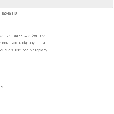
і навчання
я при падінні для безпеки
е вимагають підкачування
онане з якісного матеріалу
лі