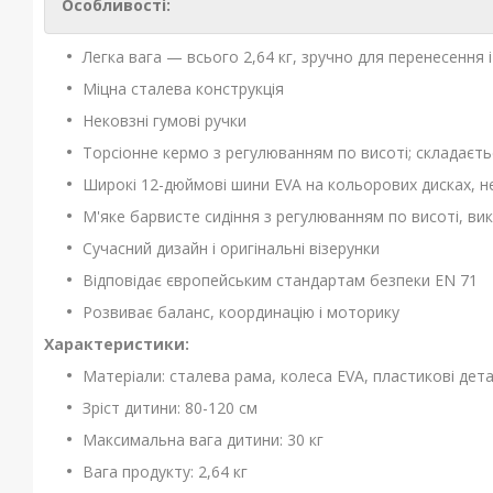
Особливості:
Легка вага — всього 2,64 кг, зручно для перенесення 
Міцна сталева конструкція
Нековзні гумові ручки
Торсіонне кермо з регулюванням по висоті; складаєтьс
Широкі 12-дюймові шини EVA на кольорових дисках, н
М'яке барвисте сидіння з регулюванням по висоті, вик
Сучасний дизайн і оригінальні візерунки
Відповідає європейським стандартам безпеки EN 71
Розвиває баланс, координацію і моторику
Характеристики:
Матеріали: сталева рама, колеса EVA, пластикові дета
Зріст дитини: 80-120 см
Максимальна вага дитини: 30 кг
Вага продукту: 2,64 кг