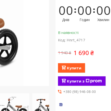
0
0
0
0
0
0
Днів
Годин
Хвилин
В наявності
Код:
Hnrt_4717
1 690 ₴
1 940 ₴
Купити
Купити з
+380 (98) 946-08-00