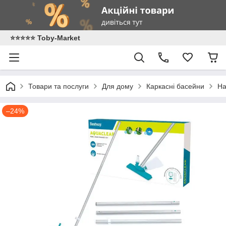
⭐️⭐️⭐️⭐️⭐️ Toby-Market
Товари та послуги
Для дому
Каркасні басейни
На
–24%