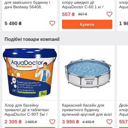
для заміського будинку і
хлору швидкої дії
хлор
дачі Bestway 56408,
AquaDoctor C-60 1 кг /
Aqua
розмір 305 x 76 см з
Дезінфікуючий засіб для
Дезі
557
₴
807 ₴
фільтруючим насосом
басейну
бас
5 490
1 9
₴
Купити
Подібні товари компанії
Хлор для басейну
Каркасний басейн для
Дезі
тривалої дії в таблетках
приватного будинку
хлор
AquaDoctor C-90T 5кг /
вуличний круглий для всієї
Aqua
Дезінфікуючий засіб
родини Bestway 56406
Дезі
2 305
3 990
557
₴
₴
2 805 ₴
4 490 ₴
Steel Pro MAX 305x76 см
бас