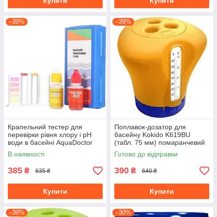
Купити
Купити
–39%
–39%
Крапельний тестер для
Поплавок-дозатор для
перевірки рівня хлору і pH
басейну Kokido K619BU
води в басейні AquaDoctor
(табл. 75 мм) помаранчевий
Basic Cl/pH
з термометром для
В наявності
Готово до відправки
хлорування басейнів
385
390
₴
₴
635 ₴
640 ₴
Купити
Купити
–39%
–30%