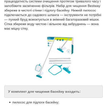
працездатність системи очищення протягом тривалого часу і
запобіжите засміченню фільтрів. Набір для чищення Bestway
збереже в чистоті стінки і підлогу басейну. Нижній пилосос
підключається до садового шланга — інструменти не потрібні
— пухкий бруд всмоктується в знімний багаторазовий мішок.
Сітка збереже воду чистою і вільною від забруднень — вона
має міцну сітку.
У комплект для чищення басейну входить:
пилосос для підлоги басейну;