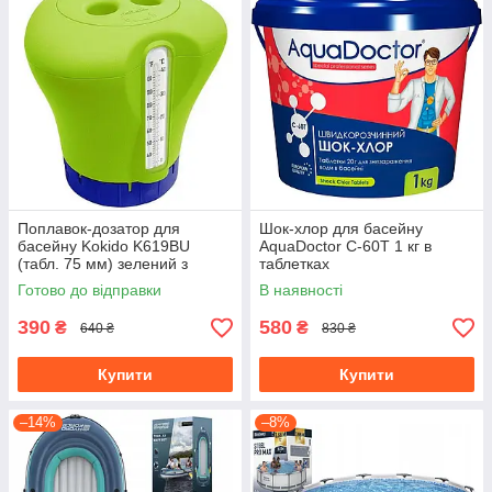
Поплавок-дозатор для
Шок-хлор для басейну
басейну Kokido K619BU
AquaDoctor C-60T 1 кг в
(табл. 75 мм) зелений з
таблетках
термометром для
Готово до відправки
В наявності
хлорування басейнів
390
580
₴
₴
640 ₴
830 ₴
Купити
Купити
–14%
–8%