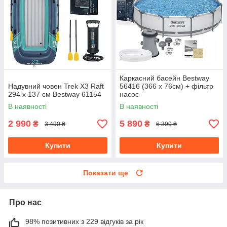
Каркасний басейн Bestway
Надувний човен Trek X3 Raft
56416 (366 x 76см) + фільтр
294 x 137 см Bestway 61154
насос
В наявності
В наявності
2 990
5 890
₴
₴
3 490 ₴
6 390 ₴
Купити
Купити
Показати ще
Про нас
98% позитивних з 229 відгуків за рік