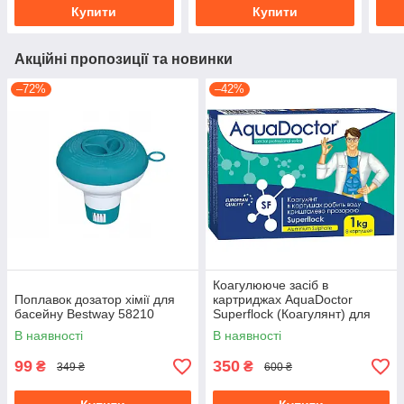
Купити
Купити
Акційні пропозиції та новинки
–72%
–42%
Коагулююче засіб в
Поплавок дозатор хімії для
картриджах AquaDoctor
басейну Bestway 58210
Superflock (Коагулянт) для
басейну, 1 кг таблеток
В наявності
В наявності
99
350
₴
₴
349 ₴
600 ₴