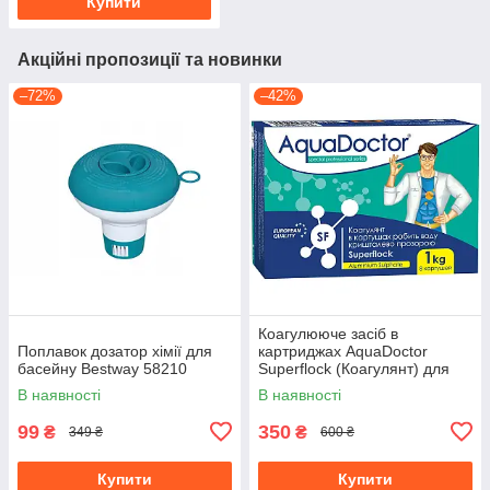
Купити
Акційні пропозиції та новинки
–72%
–42%
Коагулююче засіб в
Поплавок дозатор хімії для
картриджах AquaDoctor
басейну Bestway 58210
Superflock (Коагулянт) для
басейну, 1 кг таблеток
В наявності
В наявності
99
350
₴
₴
349 ₴
600 ₴
Купити
Купити