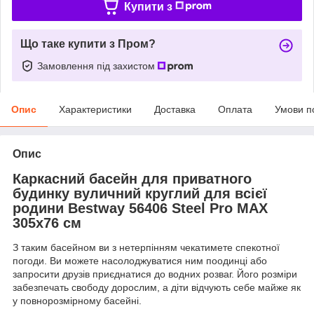
Купити з
Що таке купити з Пром?
Замовлення під захистом
Опис
Характеристики
Доставка
Оплата
Умови п
Опис
Каркасний басейн для приватного
будинку вуличний круглий для всієї
родини Bestway 56406 Steel Pro MAX
305x76 см
З таким басейном ви з нетерпінням чекатимете спекотної
погоди. Ви можете насолоджуватися ним поодинці або
запросити друзів приєднатися до водних розваг. Його розміри
забезпечать свободу дорослим, а діти відчують себе майже як
у повнорозмірному басейні.