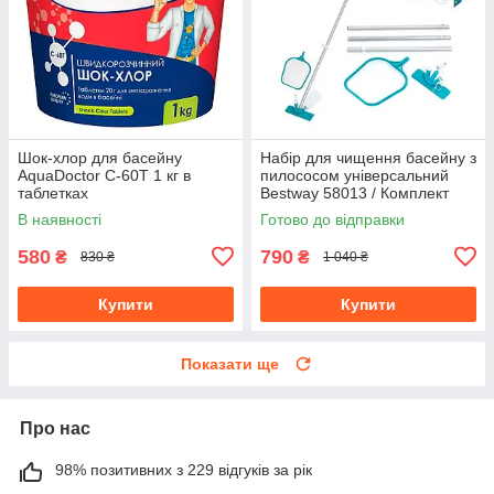
Шок-хлор для басейну
Набір для чищення басейну з
AquaDoctor C-60T 1 кг в
пилососом універсальний
таблетках
Bestway 58013 / Комплект
для догляду за басейном
В наявності
Готово до відправки
580
790
₴
₴
830 ₴
1 040 ₴
Купити
Купити
Показати ще
Про нас
98% позитивних з 229 відгуків за рік