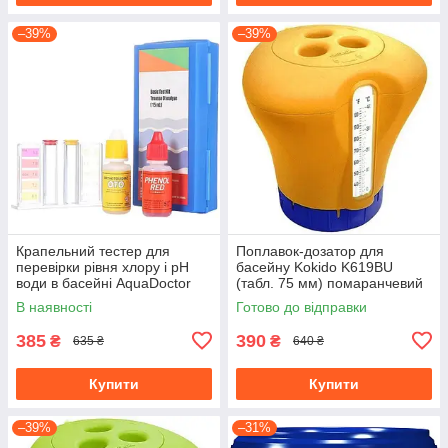
–39%
–39%
Крапельний тестер для
Поплавок-дозатор для
перевірки рівня хлору і pH
басейну Kokido K619BU
води в басейні AquaDoctor
(табл. 75 мм) помаранчевий
Basic Cl/pH
з термометром для
В наявності
Готово до відправки
хлорування басейнів
385
390
₴
₴
635 ₴
640 ₴
Купити
Купити
–39%
–31%