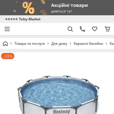
⭐️⭐️⭐️⭐️⭐️ Toby-Market
Товари та послуги
Для дому
Каркасні басейни
Ка
–11%