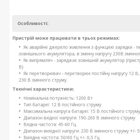
Особливості:
Пристрій може працювати в трьох режимах:
Як аварійне джерело живлення з функцією зарядки - п
зовнішнього акумулятора, в змінну напругу 230В змінног
Як випрямляч - заряджає зовнішній акумулятор (прист
В)
Як перетворювач - перетворює постійну напругу 12 В,
230 В змінного струму.
Технічні характеристики:
Номінальна потужність: 1200 Вт
Тип батареї: 12 В постійного струму
Максимальна напруга батареї: 15 В постійного струм
Діапазон вхідної напруги: 190-260 В змінного струму
Вхідна частота: 45-60 Гц
Діапазон вихідної напруги: 230 В змінного струму +/- 5
Вихідна частота: 50/60 Гц +/- 0,5 Гц