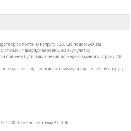
еретворює постійну напругу 12В, що подається від
о струму і підзаряджає зовнішній акумулятор.
рій повинен бути підключений до мережі змінного струму 230
 що подається від зовнішнього акумулятора, в змінну напругу
у
 % / 230 В змінного струму +/- 3 %