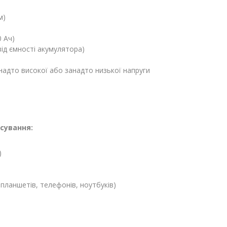
м)
0 Ач)
від ємності акумулятора)
надто високої або занадто низької напруги
сування:
)
планшетів, телефонів, ноутбуків)