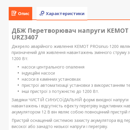
Опис
Характеристики
ДБЖ Перетворювач напруги KEMOT P
URZ3407
Джерело аварійного живлення KEMOT PROsinus-1200 являє
призначений для живлення навантажень змінного струму з
1200 Вт:
насоси центрального опалення
індукційні насоси
насоси в камінних установках
пристрої автоматизації установки з використанням т
інші пристрої з потужністю до 1200 Вт.
Завдяки ЧИСТІЙ СИНУСОЇДАЛЬНІЙ формі вихідної напруги (
навантажень і відсутність ефекту перегріву індуктивних н
акумулятором 12 В він являє собою повноцінний пристрій 
Пристрій оснащений системою захисту акумулятора від пе
високої або занадто низької напруги і перегріву.