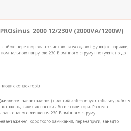
ROsinus 2000 12/230V (2000VA/1200W)
 собою перетворювач з чистою синусоїдою і функцією зарядки,
 номінальною напругою 230 В змінного струму і потужністю до
еплових конвекторів
живлення навантаження) пристрій забезпечує стабільну роботу
авантажень, таких як насоси або вентилятори. Разом з
гарантованого живлення 230 В змінного струму.
ревантаження, короткого замикання, перенапруги, занадто