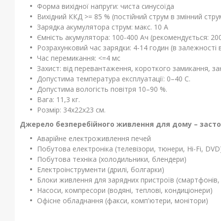
Форма вихідної напруги: чиста синусоїда
Вихідний ККД >= 85 % (постійний струм в змінний стру
Зарядка акумулятора струм: макс. 10 А
Ємність акумулятора: 100-400 Ач (рекомендується: 20
Розрахунковий час зарядки: 4-14 годин (в залежності 
Час перемикання: <=4 мс
Захист: від перевантаження, короткого замикання, за
Допустима температура експлуатації: 0–40 С.
Допустима вологість повітря 10–90 %.
Вага: 11,3 кг.
Розмір: 34х22х23 см.
Джерело безперебійного живлення для дому – засто
Аварійне електроживлення печей
Побутова електроніка (телевізори, тюнери, Hi-Fi, DVD
Побутова техніка (холодильники, блендери)
Електроінструменти (дрилі, болгарки)
Блоки живлення для зарядних пристроїв (смартфонів, 
Насоси, компресори (водяні, теплові, кондиціонери)
Офісне обладнання (факси, комп'ютери, монітори)