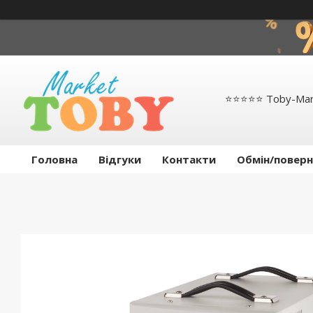
⭐️⭐️⭐️⭐️⭐️ Toby-Ma
Головна
Відгуки
Контакти
Обмін/поверн