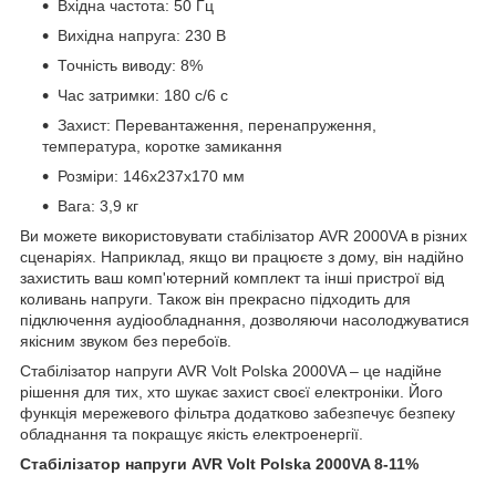
Вхідна частота: 50 Гц
Вихідна напруга: 230 В
Точність виводу: 8%
Час затримки: 180 с/6 с
Захист: Перевантаження, перенапруження,
температура, коротке замикання
Розміри: 146x237x170 мм
Вага: 3,9 кг
Ви можете використовувати стабілізатор AVR 2000VA в різних
сценаріях. Наприклад, якщо ви працюєте з дому, він надійно
захистить ваш комп'ютерний комплект та інші пристрої від
коливань напруги. Також він прекрасно підходить для
підключення аудіообладнання, дозволяючи насолоджуватися
якісним звуком без перебоїв.
Стабілізатор напруги AVR Volt Polska 2000VA – це надійне
рішення для тих, хто шукає захист своєї електроніки. Його
функція мережевого фільтра додатково забезпечує безпеку
обладнання та покращує якість електроенергії.
Стабілізатор напруги AVR Volt Polska 2000VA 8-11%