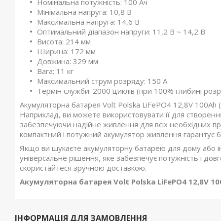
Номінальна потужність: 100 Ач
Мінімальна напруга: 10,8 В
Максимальна напруга: 14,6 В
Оптимальний діапазон напруги: 11,2 В ~ 14,2 В
Висота: 214 мм
Ширина: 172 мм
Довжина: 329 мм
Вага: 11 кг
Максимальний струм розряду: 150 А
Термін служби: 2000 циклів (при 100% глибині роз
Акумуляторна батарея Volt Polska LiFePO4 12,8V 100Ah 
Наприклад, ви можете використовувати її для створення
забезпечуючи надійне живлення для всіх необхідних пр
компактний і потужний акумулятор живлення гарантує 
Якщо ви шукаєте акумуляторну батарею для дому або інш
універсальне рішення, яке забезпечує потужність і дов
скористайтеся зручною доставкою.
Акумуляторна батарея Volt Polska LiFePO4 12,8V 10
ІНФОРМАЦІЯ ДЛЯ ЗАМОВЛЕННЯ