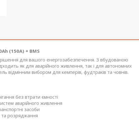
0Ah (150А) + BMS
е рішення для вашого енергозабезпечення. З вбудованою
дходить як для аварійного живлення, так і для автономних
ль відмінним вибором для кемперів, фудтраків та човнів.
ігання без втрати ємності
систем аварійного живлення
ранспортні засоби
 та розряджання