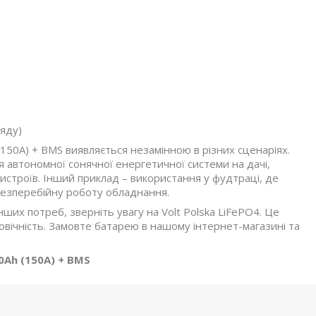
ряду)
(150А) + BMS виявляється незамінною в різних сценаріях.
 автономної сонячної енергетичної системи на дачі,
истроїв. Інший приклад – використання у фудтраці, де
безперебійну роботу обладнання.
их потреб, зверніть увагу на Volt Polska LiFePO4. Це
говічність. Замовте батарею в нашому інтернет-магазині та
0Ah (150А) + BMS