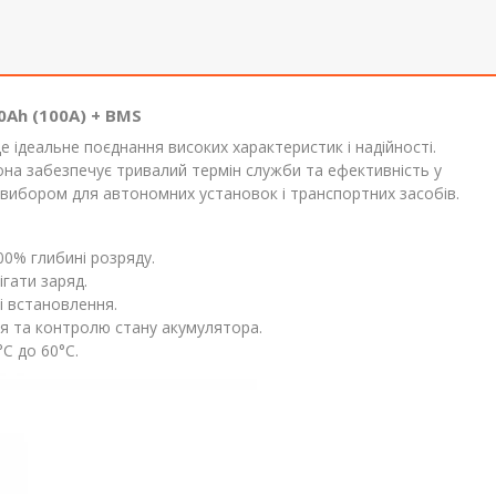
0Ah (100А) + BMS
е ідеальне поєднання високих характеристик і надійності.
она забезпечує тривалий термін служби та ефективність у
м вибором для автономних установок і транспортних засобів.
00% глибині розряду.
гати заряд.
ті встановлення.
я та контролю стану акумулятора.
C до 60°C.