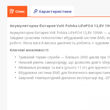
Опис
Характеристики
Акумуляторна батарея Volt Polska LiFePO4 12,8V 10
Акумуляторна батарея Volt Polska LiFePO4 12,8V 100Ah — ц
Завдяки сучасним технологіям і вбудованій системі BMS, в
роботі. Легка вага й висока циклічність роблять її чудови
Ключові можливості:
Тривалий термін служби — близько 2000 циклів при 1
Низький рівень саморозряду, що дозволяє довго збері
Мінімальні розміри та вага (усього 11 кг) для зручнос
Вбудована система BMS для безпечного використанн
Широкий температурний діапазон експлуатації від -20°