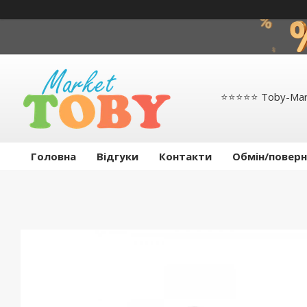
⭐️⭐️⭐️⭐️⭐️ Toby-Ma
Головна
Відгуки
Контакти
Обмін/поверн